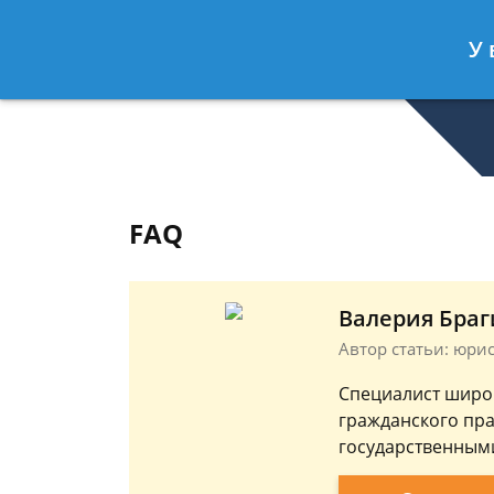
Валерия Брагина
- Юрист по граж
У 
Спросить юриста
FAQ
Валерия Браг
Автор статьи: юри
Специалист широ
гражданского пра
государственными