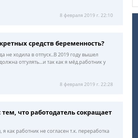
8 февраля 2019 г. 22:10
екретных средств беременность?
да не ходила в отпуск..В 2019 году вышел
должна отгулять...и так как я мёд.работник у
8 февраля 2019 г. 22:28
с тем, что работодатель сокращает
я как работник не согласен т.к. переработка