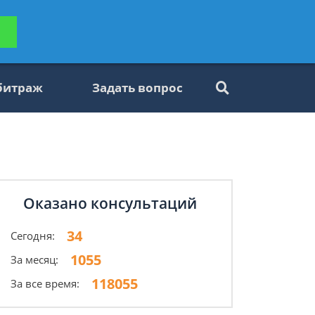
ьтацию
Задать вопрос
платно
битраж
Задать вопрос
Оказано консультаций
34
Сегодня:
1055
За месяц:
118055
За все время: