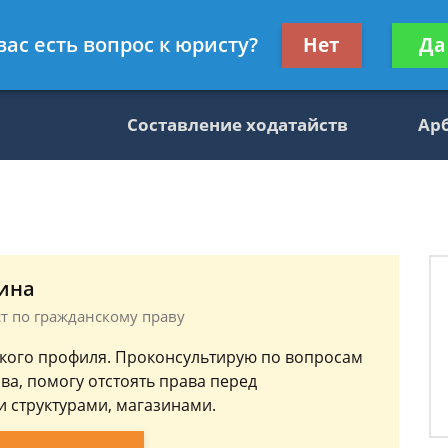
данскому праву
Получите консул
вас есть вопрос к юристу?
Нет
Да
бес
Составление ходатайств
Ар
ина
ст по гражданскому праву
кого профиля. Проконсультирую по вопросам
ва, помогу отстоять права перед
 структурами, магазинами.