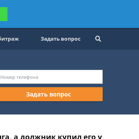
ьтацию
Задать вопрос
платно
битраж
Задать вопрос
Задать вопрос
лга, а должник купил его у