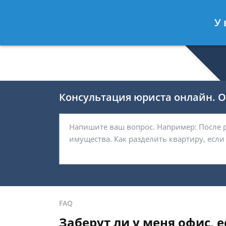
Валерия Брагина
- Юрист по граж
У 
Спросить юриста
Консультация юриста онлайн. От
FAQ
Заберут ли у меня офис, е