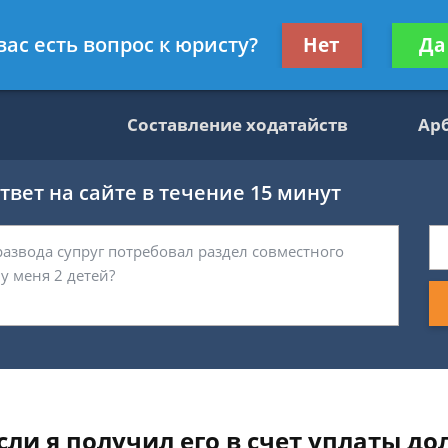
данскому праву
Получите консул
вас есть вопрос к юристу?
Нет
Да
бес
Составление ходатайств
Ар
вет на сайте в течение 15 минут
сли я получил его в счет уплаты до