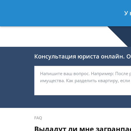
Валерия Брагина
- Юрист по граж
У 
Спросить юриста
Консультация юриста онлайн. От
FAQ
Выдадут ли мне загранпас