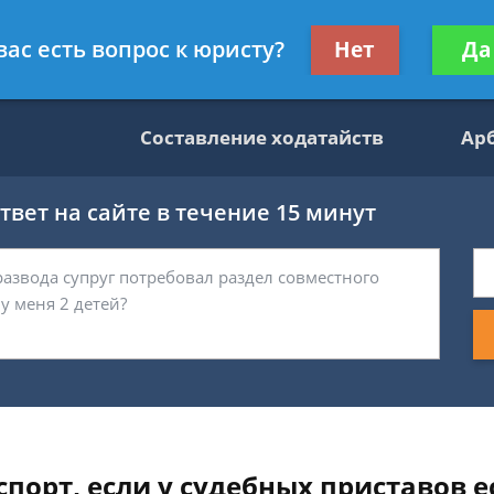
данскому праву
Получите консул
вас есть вопрос к юристу?
Нет
Да
бес
Составление ходатайств
Ар
вет на сайте в течение 15 минут
порт, если у судебных приставов 