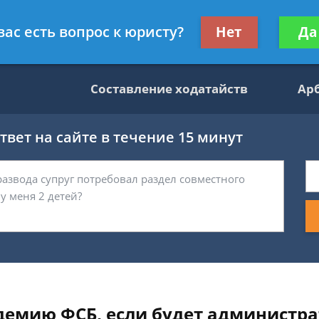
данскому праву
Получите консул
вас есть вопрос к юристу?
Нет
Да
бес
Составление ходатайств
Ар
вет на сайте в течение 15 минут
адемию ФСБ, если будет админист