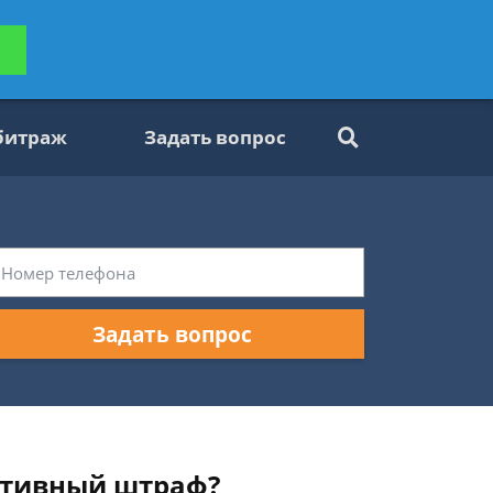
ьтацию
Задать вопрос
платно
битраж
Задать вопрос
Задать вопрос
ративный штраф?