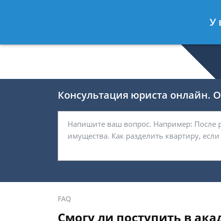
Валерия Брагина
- Юрист по граж
У 
Спросить юриста
Консультация юриста онлайн. От
FAQ
Смогу ли поступить в ак