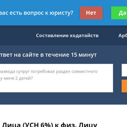
данскому праву
Получите консул
вас есть вопрос к юристу?
Нет
Да
бес
Составление ходатайств
Ар
вет на сайте в течение 15 минут
 Лица (УСН 6%) к физ. Лицу