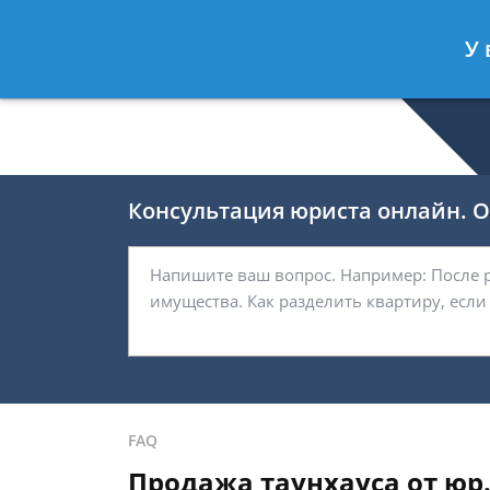
Валерия Брагина
- Юрист по граж
У 
Спросить юриста
Консультация юриста онлайн. От
FAQ
Продажа таунхауса от юр.