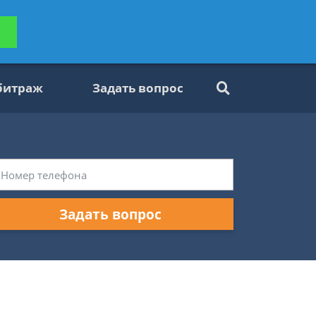
ьтацию
Задать вопрос
платно
битраж
Задать вопрос
Задать вопрос