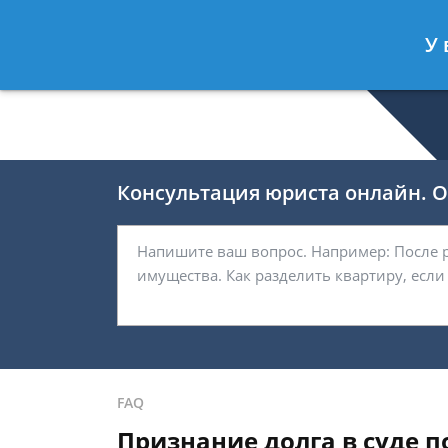
Валерия Брагина
- Юрист по граж
У 
Спросить юриста
Консультация юриста онлайн. От
FAQ
Признание долга в суде п