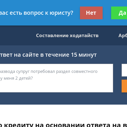
данскому праву
Получите консул
вас есть вопрос к юристу?
Нет
Да
бес
Составление ходатайств
Ар
вет на сайте в течение 15 минут
о кредиту на основании ответа на 