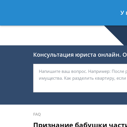
Валерия Брагина
- Юрист по граж
У 
Спросить юриста
Консультация юриста онлайн. От
FAQ
Признание бабушки част