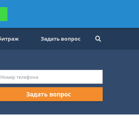
ьтацию
Задать вопрос
платно
битраж
Задать вопрос
Задать вопрос