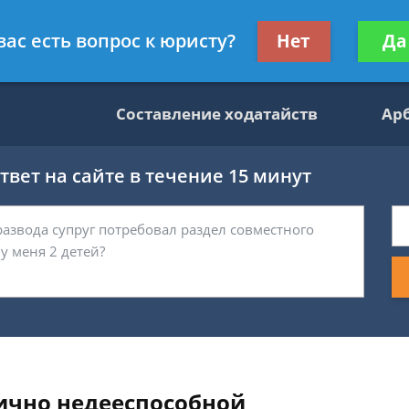
данскому праву
Получите консул
вас есть вопрос к юристу?
Нет
Да
бес
Составление ходатайств
Ар
вет на сайте в течение 15 минут
ично недееспособной