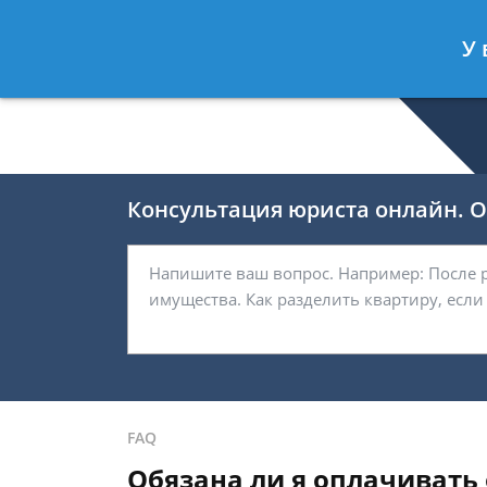
Валерия Брагина
- Юрист по граж
У 
Спросить юриста
Консультация юриста онлайн. От
FAQ
Обязана ли я оплачивать 