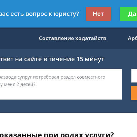
данскому праву
Получите консул
вас есть вопрос к юристу?
Нет
Да
бес
Составление ходатайств
Ар
вет на сайте в течение 15 минут
оказанные при родах услуги?