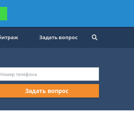
ьтацию
Задать вопрос
платно
битраж
Задать вопрос
Задать вопрос