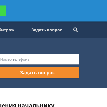
ьтацию
Задать вопрос
платно
битраж
Задать вопрос
Задать вопрос
шения начальнику