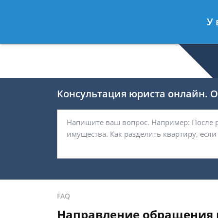
Валерия Брагина
- Юрист по граж
У 
Спросить юриста
Консультация юриста онлайн. От
FAQ
Направление обращения 