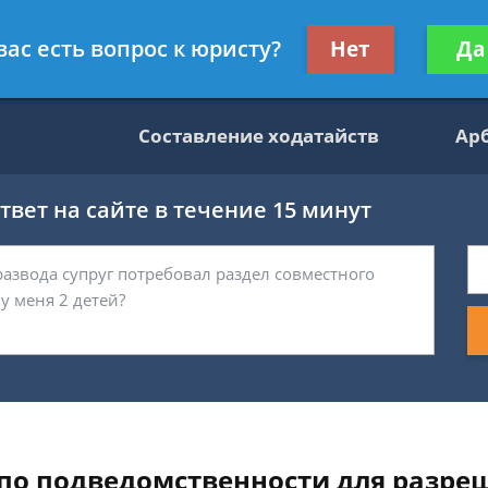
данскому праву
Получите консул
вас есть вопрос к юристу?
Нет
Да
бес
Составление ходатайств
Ар
вет на сайте в течение 15 минут
по подведомственности для разре