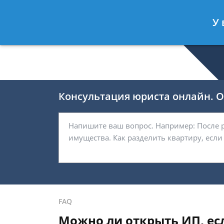
Валерия Брагина
- Юрист по граж
У 
Спросить юриста
Консультация юриста онлайн. От
FAQ
Можно ли открыть ИП, есл