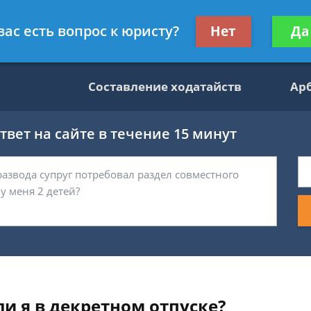
данскому праву
Получите консул
вас есть вопрос к юристу?
Нет
Да
бес
Составление ходатайств
Ар
вет на сайте в течение 15 минут
и я в декретном отпуске?