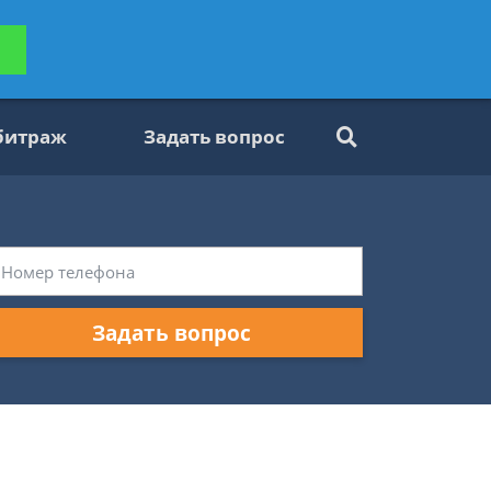
ьтацию
Задать вопрос
платно
битраж
Задать вопрос
Задать вопрос