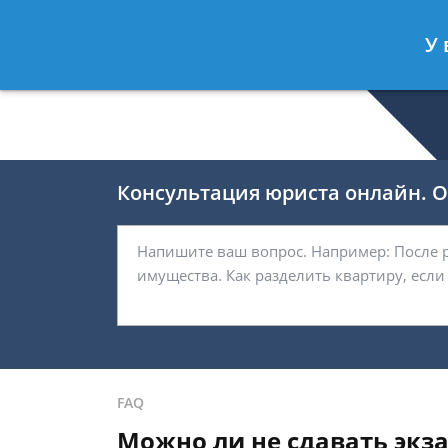
Валерия Брагина
- Юрист по граж
У 
Спросить юриста
Консультация юриста онлайн. От
FAQ
Можно ли не сдавать экза