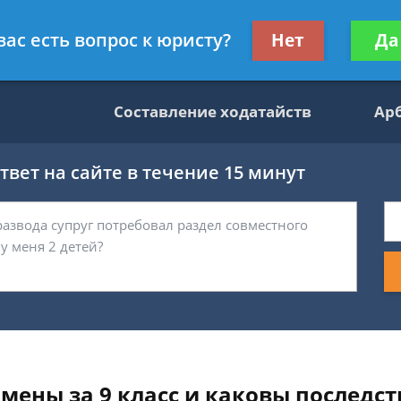
данскому праву
Получите консул
вас есть вопрос к юристу?
Нет
Да
бес
Составление ходатайств
Ар
вет на сайте в течение 15 минут
мены за 9 класс и каковы последст