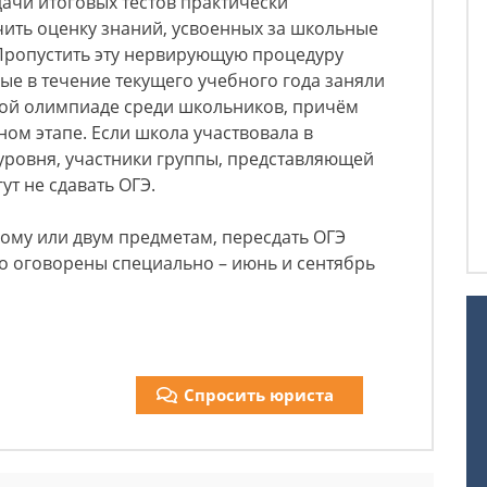
ачи итоговых тестов практически
ить оценку знаний, усвоенных за школьные
 Пропустить эту нервирующую процедуру
рые в течение текущего учебного года заняли
кой олимпиаде среди школьников, причём
ном этапе. Если школа участвовала в
ровня, участники группы, представляющей
ут не сдавать ОГЭ.
ому или двум предметам, пересдать ОГЭ
го оговорены специально – июнь и сентябрь
Спросить юриста