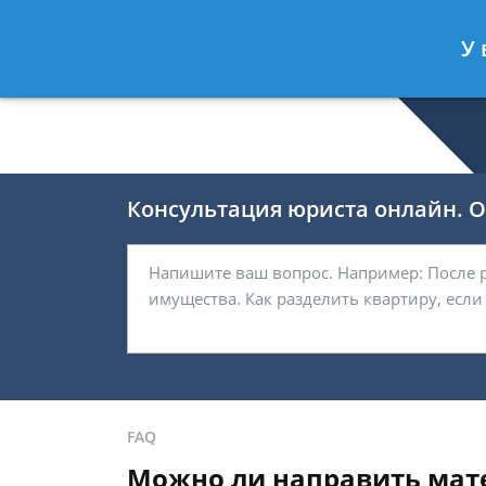
Валерия Брагина
- Юрист по граж
У 
Спросить юриста
Консультация юриста онлайн. От
FAQ
Можно ли направить мате