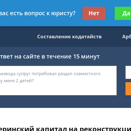
данскому праву
Получите консул
вас есть вопрос к юристу?
Нет
Да
бес
Составление ходатайств
Ар
вет на сайте в течение 15 минут
ринский капитал на реконструкци