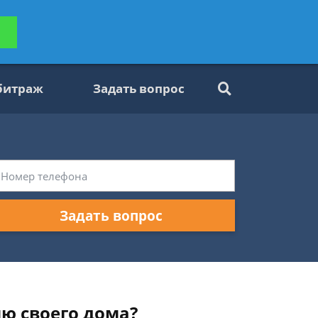
ьтацию
Задать вопрос
платно
битраж
Задать вопрос
Задать вопрос
ю своего дома?