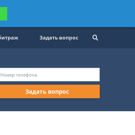
ьтацию
Задать вопрос
платно
битраж
Задать вопрос
Задать вопрос