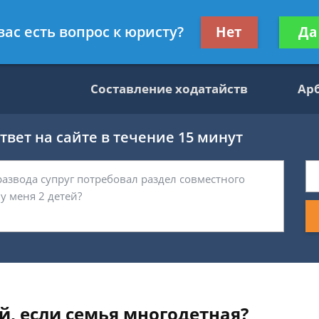
данскому праву
Получите консул
вас есть вопрос к юристу?
Нет
Да
бес
Составление ходатайств
Ар
вет на сайте в течение 15 минут
й, если семья многодетная?