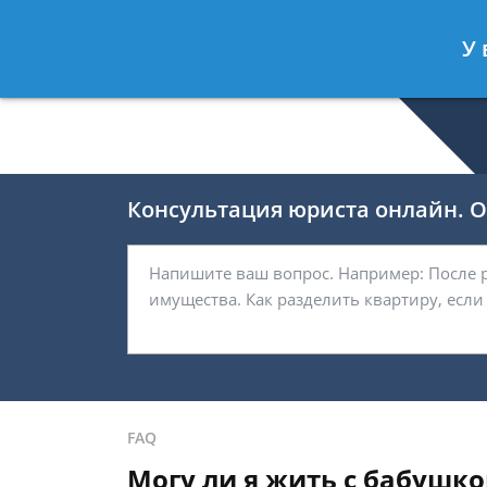
Валерия Брагина
- Юрист по граж
У 
Спросить юриста
Консультация юриста онлайн. От
FAQ
Могу ли я жить с бабушко