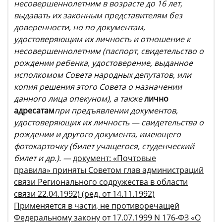
несовершеннолетним в возрасте до 16 лет,
выдавать их законным представителям без
доверенности, но по документам,
удостоверяющим их личность и отношение к
несовершеннолетним (паспорт, свидетельство о
рождении ребенка, удостоверение, выданное
исполкомом Совета народных депутатов, или
копия решения этого Совета о назначении
данного лица опекуном), а также
лично
адресатам
при предъявлении документов,
удостоверяющих их личность — свидетельства о
рождении и другого документа, имеющего
фотокарточку (билет учащегося, студенческий
билет и др.). —
документ: «Почтовые
правила» приняты Советом глав администраций
связи Регионального содружества в области
связи 22.04.1992) (ред. от 14.11.1992)
Применяется в части, не противоречащей
Федеральному закону от 17.07.1999 N 176-ФЗ «О