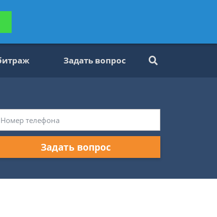
ьтацию
Задать вопрос
платно
битраж
Задать вопрос
Задать вопрос