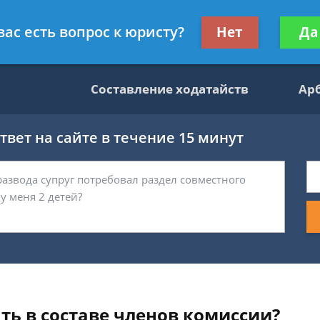
данскому праву
Получите консул
вас есть вопрос к юристу?
Нет
Да
бес
Составление ходатайств
Ар
вет на сайте в течение 15 минут
ть в составе членов комиссии?