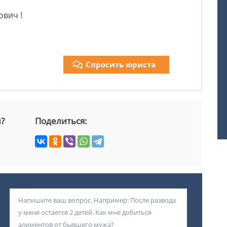
ович !
Спросить юриста
й?
Поделиться: