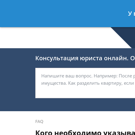
Валерия Брагина
- Юрист по граж
У 
Спросить юриста
Консультация юриста онлайн. От
FAQ
Кого необходимо указыва