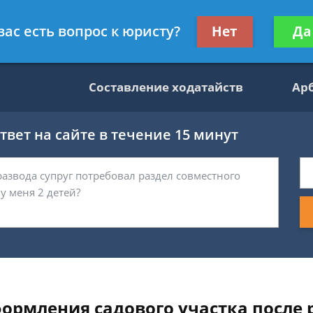
данскому праву
Получите консул
вас есть вопрос к юристу?
Нет
Да
бес
Составление ходатайств
Ар
вет на сайте в течение 15 минут
ормления садового участка после 