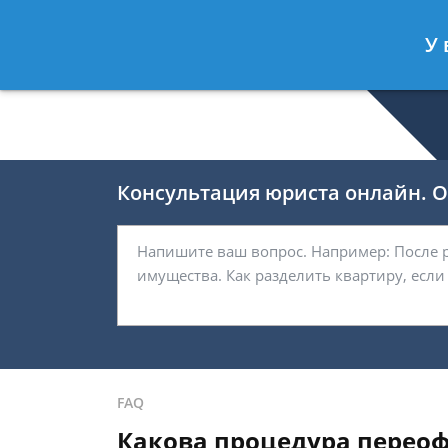
Валерия Брагина
- Юрист по граж
У 
Спросить юриста
Консультация юриста онлайн. От
FAQ
Какова процедура переоф