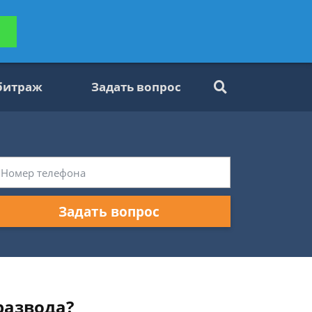
ьтацию
Задать вопрос
платно
битраж
Задать вопрос
Задать вопрос
развода?