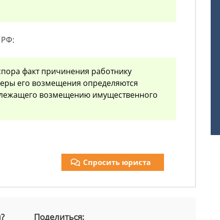
 РФ:
спора факт причинения работнику
меры его возмещения определяются
длежащего возмещению имущественного
Спросить юриста
й?
Поделиться: