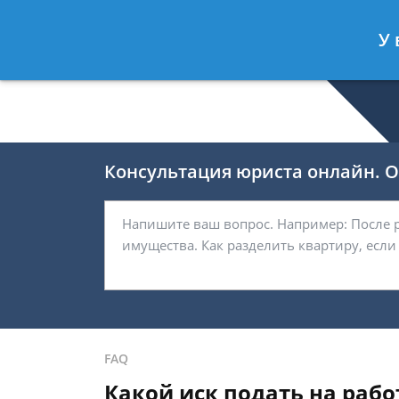
Валерия Брагина
- Юрист по граж
У 
Спросить юриста
Консультация юриста онлайн. От
FAQ
Какой иск подать на рабо