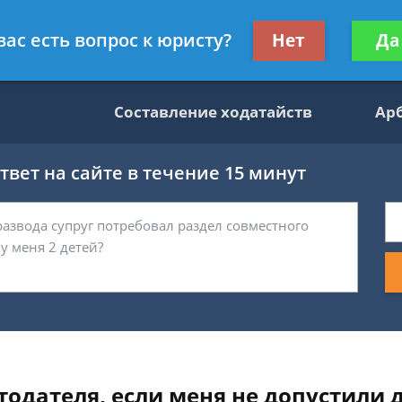
данскому праву
Получите консул
вас есть вопрос к юристу?
Нет
Да
бес
Составление ходатайств
Ар
вет на сайте в течение 15 минут
тодателя, если меня не допустили 