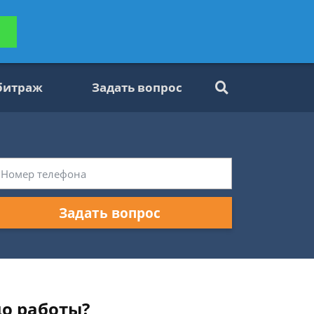
ьтацию
Задать вопрос
платно
битраж
Задать вопрос
Задать вопрос
до работы?