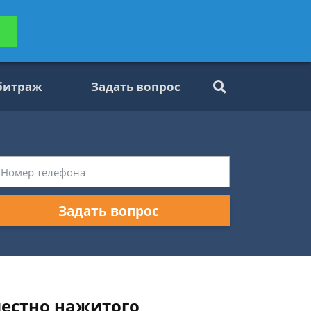
ьтацию
Задать вопрос
платно
битраж
Задать вопрос
Задать вопрос
местно нажитого