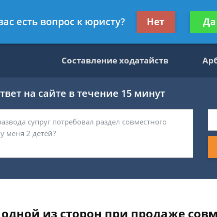
данскому праву
Получите консул
вас есть вопрос к юристу?
Нет
Да
бес
Составление ходатайств
Ар
вет на сайте в течение 15 минут
 одной из сторон при продаже сов