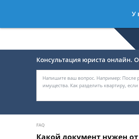
Валерия Брагина
- Юрист по граж
У 
Спросить юриста
Консультация юриста онлайн. От
FAQ
Какой документ нужен от