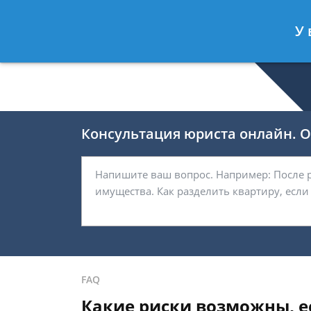
Валерия Брагина
- Юрист по граж
У 
Спросить юриста
Консультация юриста онлайн. От
FAQ
Какие риски возможны, е