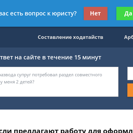
данскому праву
Получите консул
вас есть вопрос к юристу?
Нет
Да
бес
Составление ходатайств
Ар
вет на сайте в течение 15 минут
сли предлагают работу для оформ