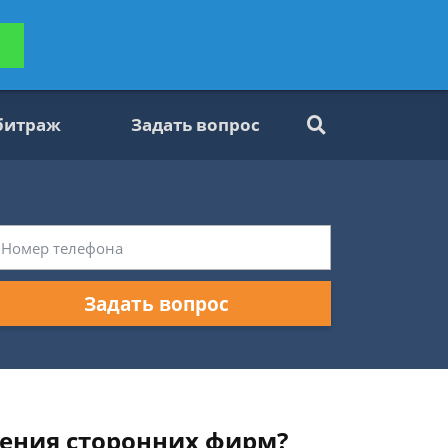
ьтацию
Задать вопрос
платно
битраж
Задать вопрос
Задать вопрос
ления сторонних фирм?