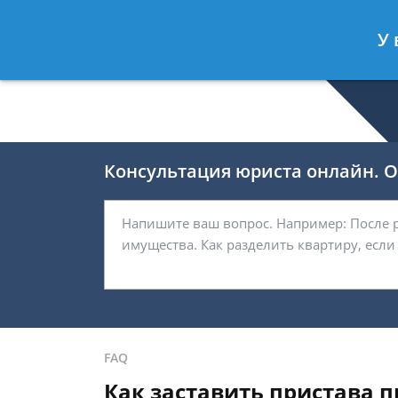
Валерия Брагина
- Юрист по граж
У 
Спросить юриста
Консультация юриста онлайн. От
FAQ
Как заставить пристава 