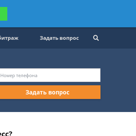
ьтацию
Задать вопрос
платно
битраж
Задать вопрос
Задать вопрос
сс?