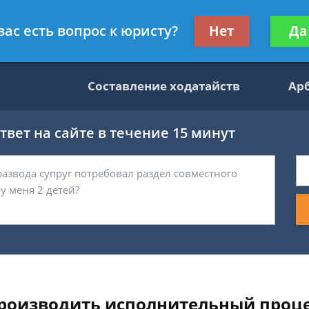
данскому праву
Получите консул
вас есть вопрос к юристу?
Нет
Да
бес
Составление ходатайств
Ар
вет на сайте в течение 15 минут
производить исполнительный проце