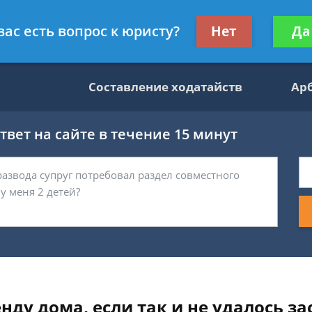
данскому праву
Получите консул
вас есть вопрос к юристу?
Нет
Да
бес
Составление ходатайств
Ар
вет на сайте в течение 15 минут
нду дома, если так и не удалось за