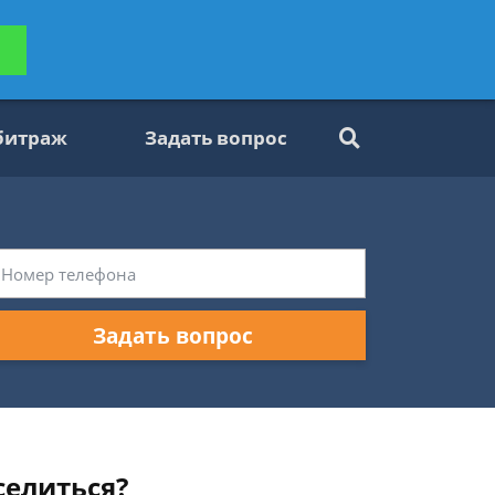
ьтацию
Задать вопрос
платно
битраж
Задать вопрос
Задать вопрос
селиться?