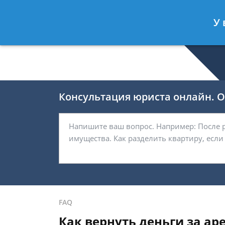
Валерия Брагина
- Юрист по граж
У 
Спросить юриста
Консультация юриста онлайн. От
FAQ
Как вернуть деньги за аре