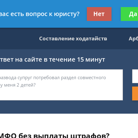
данскому праву
Получите консул
вас есть вопрос к юристу?
Нет
Да
бес
Составление ходатайств
Ар
вет на сайте в течение 15 минут
 МФО без выплаты штрафов?