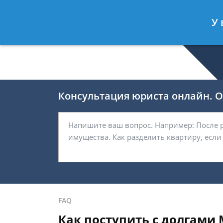
Валерия Брагина
- Юрист по граж
У 
Спросить юриста
Консультация юриста онлайн. От
FAQ
Как поступить с долгами