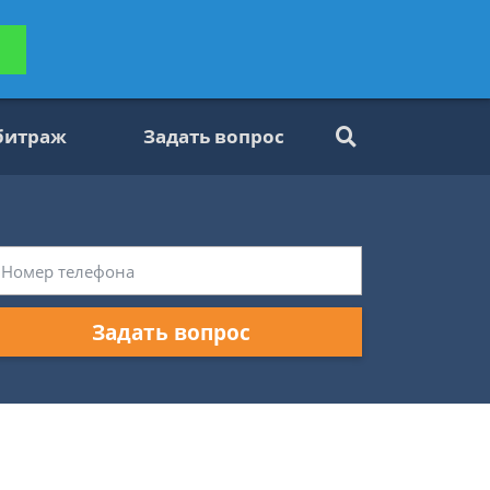
ьтацию
Задать вопрос
платно
битраж
Задать вопрос
Задать вопрос