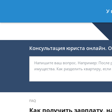
Валерия Брагина
- Юрист по граж
У 
Спросить юриста
Консультация юриста онлайн. От
FAQ
Как получить зарплату, н