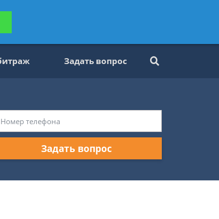
ьтацию
Задать вопрос
платно
битраж
Задать вопрос
Задать вопрос