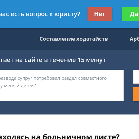
данскому праву
Получите консул
вас есть вопрос к юристу?
Нет
Да
бес
Составление ходатайств
Ар
вет на сайте в течение 15 минут
аходясь на больничном листе?