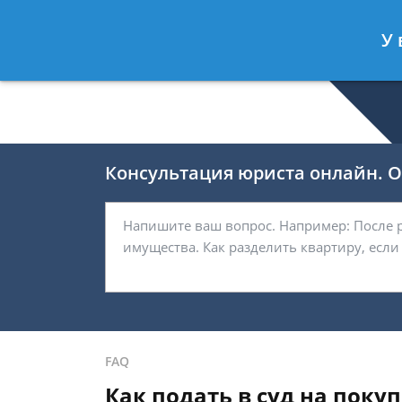
Валерия Брагина
- Юрист по граж
У 
Спросить юриста
Консультация юриста онлайн. От
FAQ
Как подать в суд на поку