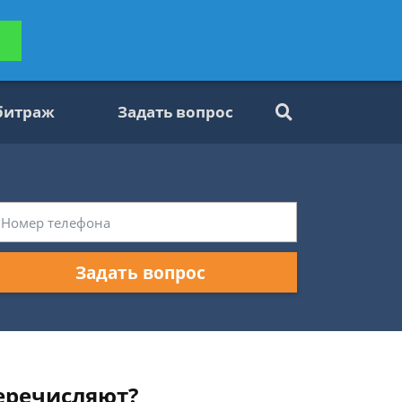
ьтацию
Задать вопрос
платно
битраж
Задать вопрос
Задать вопрос
перечисляют?