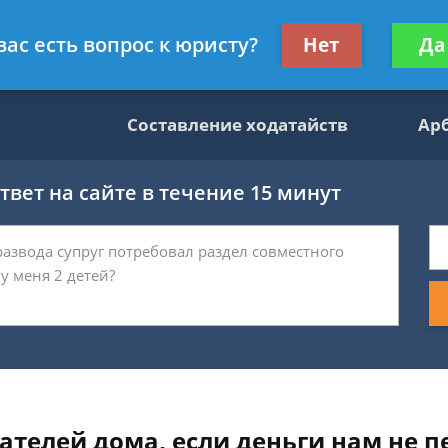
данскому праву
Получите консул
вас есть вопрос к юристу?
Нет
Да
бес
Составление ходатайств
Ар
вет на сайте в течение 15 минут
пателей дома, если деньги нам не 