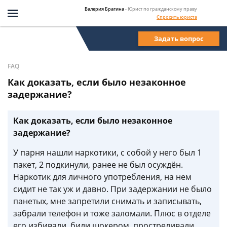
Валерия Брагина
- Юрист по гражданскому праву
Спросить юриста
Задать вопрос
FAQ
Как доказать, если было незаконное
задержание?
Как доказать, если было незаконное
задержание?
У парня нашли наркотики, с собой у него был 1
пакет, 2 подкинули, ранее не был осуждён.
Наркотик для личного употребления, на нем
сидит не так уж и давно. При задержании не было
панетых, мне запретили снимать и записывать,
забрали телефон и тоже заломали. Плюс в отделе
его избивали, били шокером, простреливали