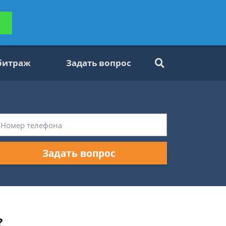
ьтацию
Задать вопрос
платно
битраж
Задать вопрос
Задать вопрос
?