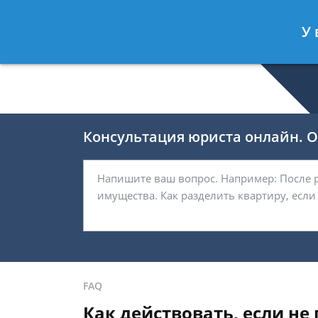
Валерия Брагина
- Юрист по граж
У 
Спросить юриста
Консультация юриста онлайн. От
FAQ
Как действовать, если н