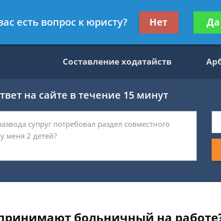
данскому праву
Получите консул
вас есть вопрос к юристу?
Нет
Да
бес
Составление ходатайств
Ар
вет на сайте в течение 15 минут
е принимают больничный на работе