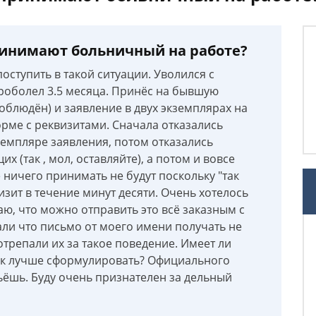
принимают больничный на работе?
оступить в такой ситуации. Уволился с
Проболел 3.5 месяца. Принёс на бывшую
облюдён) и заявление в двух экземплярах на
рме с реквизитами. Сначала отказались
земпляре заявления, потом отказались
х (так , мол, оставляйте), а потом и вовсе
 ничего принимать не будут поскольку "так
визит в течение минут десяти. Очень хотелось
ю, что можно отправить это всё заказным с
али что письмо от моего имени получать не
отрепали их за такое поведение. Имеет ли
как лучше сформулировать? Официального
шьёшь. Буду очень признателен за дельный