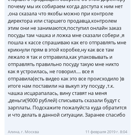
почему мы их собираем когда доступа к ним нет
,она сказала что якобы можно при контроле
директора или старшего продавца,контролем
этим они не занимаются,поступил онлайн заказ
посуды там чашка и ложка мне сказали собери ,я
пошла к кассе спрашиваю как его отправлять мне
крикнули прям в этой коробке,ну как все там
лежало я так и отправила,как упаковывать и
отправлять правильно посуду такую мне никто
как я устроилась, не говорил.... все я
отправила(есть видео как это все происходило )в
итоге нам поставили на выкуп эту посуду ,т.к.
чашка исцарапалась, вину ставят на меня
,деньги(9000 рублей) списывать сказали будут с
зарплаты. Подскажите пожалуйста куда обратится
и что делать в данной ситуации. Заранее спасибо
Алина, г. Москва
11 февраля 2019 г. 8:04