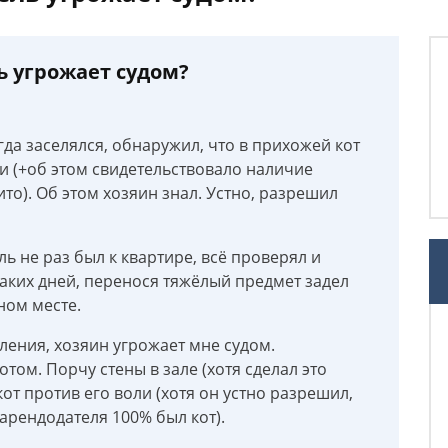
ь угрожает судом?
да заселялся, обнаружил, что в прихожей кот
 (+об этом свидетельствовало наличие
о). Об этом хозяин знал. Устно, разрешил
ь не раз был к квартире, всё проверял и
таких дней, перенося тяжёлый предмет задел
ном месте.
ления, хозяин угрожает мне судом.
ом. Порчу стены в зале (хотя сделал это
 кот против его воли (хотя он устно разрешил,
 арендодателя 100% был кот).