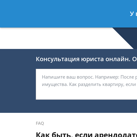
Валерия Брагина
- Юрист по граж
У 
Спросить юриста
Консультация юриста онлайн. От
FAQ
Как быть, если арендодат