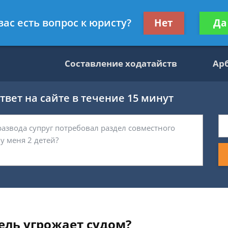
данскому праву
Получите консул
вас есть вопрос к юристу?
Нет
Да
бес
Составление ходатайств
Ар
вет на сайте в течение 15 минут
ель угрожает судом?