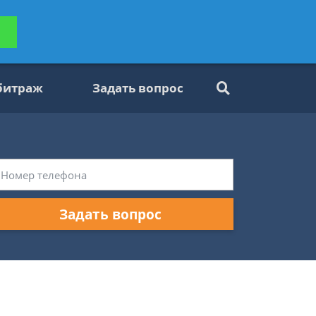
ьтацию
Задать вопрос
платно
битраж
Задать вопрос
Задать вопрос