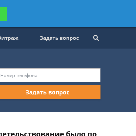
ьтацию
Задать вопрос
платно
битраж
Задать вопрос
Задать вопрос
детельствование было по