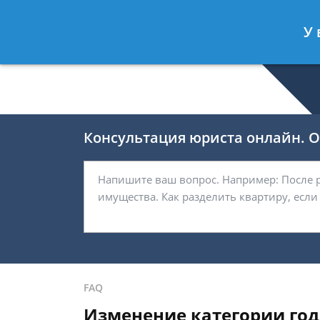
Валерия Брагина
- Юрист по граж
У 
Спросить юриста
Консультация юриста онлайн. От
FAQ
Изменение категории год