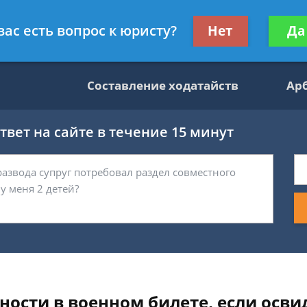
данскому праву
Получите консул
вас есть вопрос к юристу?
Нет
Да
бес
Составление ходатайств
Ар
вет на сайте в течение 15 минут
ности в военном билете, если осви