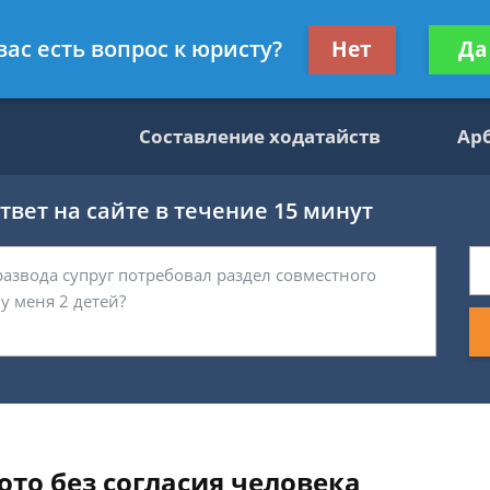
данскому праву
Получите консул
вас есть вопрос к юристу?
Нет
Да
бес
Составление ходатайств
Ар
вет на сайте в течение 15 минут
то без согласия человека