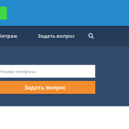
ьтацию
Задать вопрос
платно
битраж
Задать вопрос
Задать вопрос