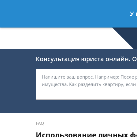
Валерия Брагина
- Юрист по граж
У 
Спросить юриста
Консультация юриста онлайн. От
FAQ
Использование личных фо