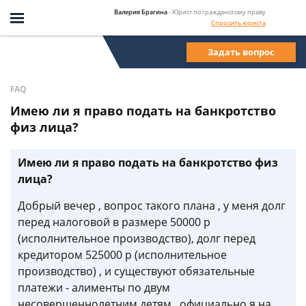
Валерия Брагина
- Юрист по гражданскому праву
Спросить юриста
Задать вопрос
FAQ
Имею ли я право подать на банкротство
физ лица?
Имею ли я право подать на банкротство физ
лица?
Добрый вечер , вопрос такого плана , у меня долг
перед налоговой в размере 50000 р
(исполнительное производство), долг перед
кредитором 525000 р (исполнительное
производство) , и существуют обязательные
платежи - алименты по двум
несовершеннолетним детям , официально я на