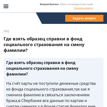
Валерия Брагина
- Юрист по гражданскому праву
Спросить юриста
Задать вопрос
FAQ
Где взять образец справки в фонд
социального страхования на смену
фамилии?
Где взять образец справки в фонд
социального страхования на смену
фамилии?
На счёт карты не поступили денежные средства
из фонда социального страхования,так как я
сменила фамилию в связаться заключением
брака,в Сбербанке все данные по картам и
счетам сменили,а в фонде старая фомилии мне