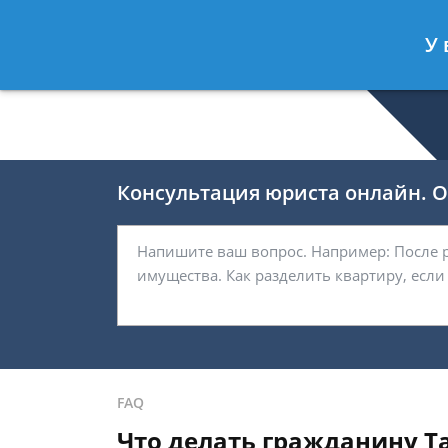
Валерия Брагина
- Юрист по граж
У 
Спросить юриста
Консультация юриста онлайн. От
FAQ
Что делать гражданину Т