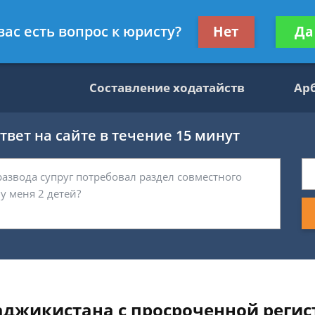
данскому праву
Получите консул
вас есть вопрос к юристу?
Нет
Да
бес
Составление ходатайств
Ар
вет на сайте в течение 15 минут
аджикистана с просроченной реги