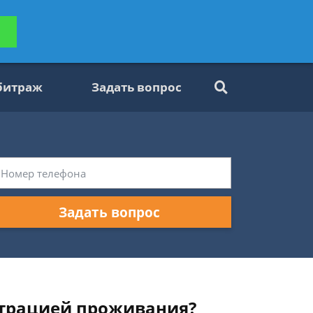
ьтацию
Задать вопрос
платно
битраж
Задать вопрос
Задать вопрос
страцией проживания?