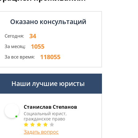
Оказано консультаций
34
Сегодня:
1055
За месяц:
118055
За все время:
иииииитттттттттттттттттттиииии
Наши лучшие юристы
Станислав Степанов
Социальный юрист,
гражданское право
Задать вопрос