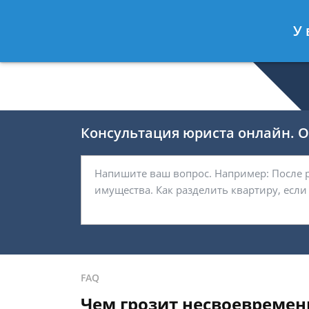
Валерия Брагина
- Юрист по граж
У 
Спросить юриста
Консультация юриста онлайн. От
FAQ
Чем грозит несвоевремен