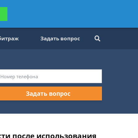
ьтацию
Задать вопрос
платно
битраж
Задать вопрос
Задать вопрос
сти после использования