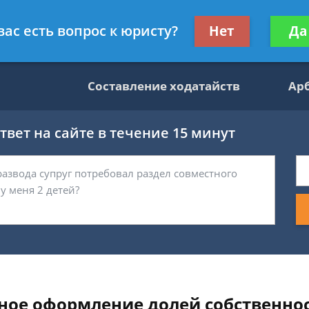
данскому праву
Получите консул
вас есть вопрос к юристу?
Нет
Да
бес
Составление ходатайств
Ар
вет на сайте в течение 15 минут
ное оформление долей собственно